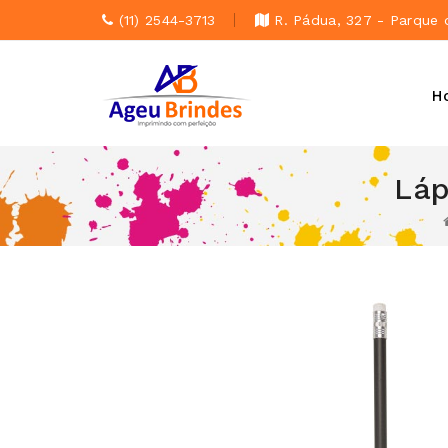
(11) 2544-3713
R. Pádua, 327 - Parque 
H
Láp