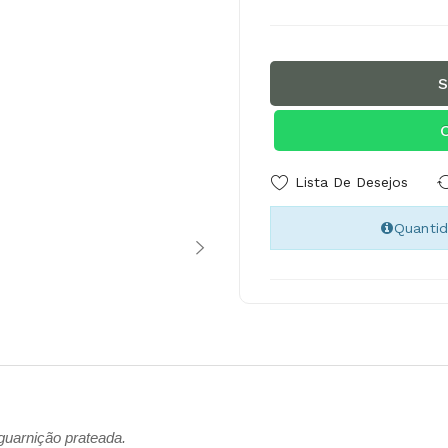
S
Lista De Desejos
Quanti
 guarnição prateada.