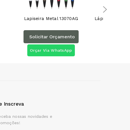
Lapiseira Metal 13070AG
Solicitar Orçamento
Solicita
Orçar Via WhatsApp
Orçar Vi
e Inscreva
eceba nossas novidades e
romoções!