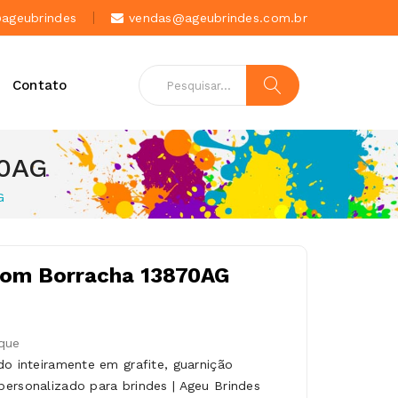
geubrindes
vendas@ageubrindes.com.br
Contato
70AG
G
 com Borracha 13870AG
que
do inteiramente em grafite, guarnição
ersonalizado para brindes | Ageu Brindes