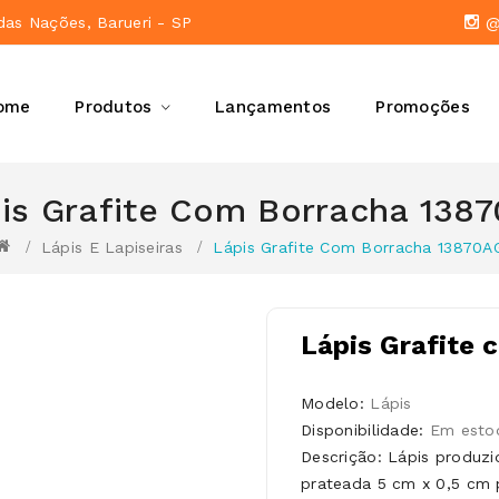
das Nações, Barueri - SP
@a
ome
Produtos
Lançamentos
Promoções
is Grafite Com Borracha 138
Lápis E Lapiseiras
Lápis Grafite Com Borracha 13870A
Lápis Grafite
Modelo:
Lápis
Disponibilidade:
Em esto
Descrição: Lápis produzi
prateada 5 cm x 0,5 cm p