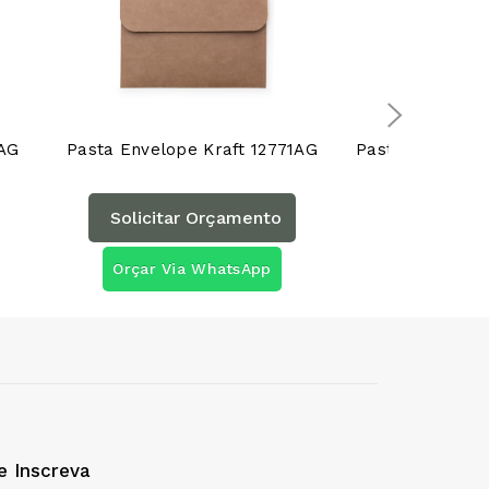
5AG
Pasta Envelope Kraft 12771AG
Solicitar Orçamento
Solicita
Orçar Via WhatsApp
Orçar Vi
e Inscreva