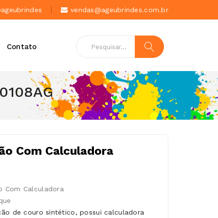
geubrindes
vendas@ageubrindes.com.br
Contato
10108AG
ão Com Calculadora
o Com Calculadora
que
ão de couro sintético, possui calculadora