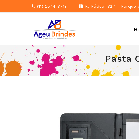
(11) 2544-3713
R. Pádua, 327 - Parque 
H
Pasta 