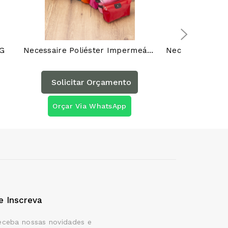
AG
Necessaire Poliéster Impermeável 18516AG
Solicitar Orçamento
Solicita
Orçar Via WhatsApp
Orçar Vi
e Inscreva
eceba nossas novidades e