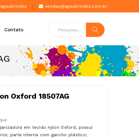
geubrindes
vendas@ageubrindes.com.br
Contato
AG
lon Oxford 18507AG
que
ganizadora em tecido nylon Oxford, possui
rior, parte interna com gancho plástico;