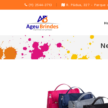
(11) 2544-3713
R. Pádua, 327 - Parque 
H
N