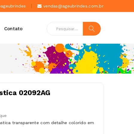
geubrindes
vendas@ageubrindes.com.br
Contato
ástica 02092AG
que
ástica transparente com detalhe colorido em