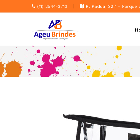
(11) 2544-3713
R. Pádua, 327 - Parque 
H