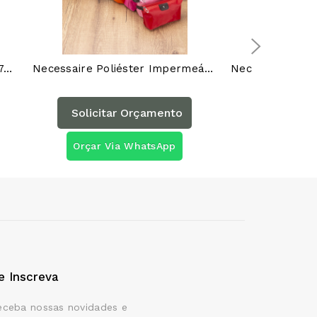
Necessaire Nylon Oxford 18507AG
Necessaire Poliéster Impermeável 18516AG
Solicitar Orçamento
Solicita
Orçar Via WhatsApp
Orçar Vi
e Inscreva
eceba nossas novidades e