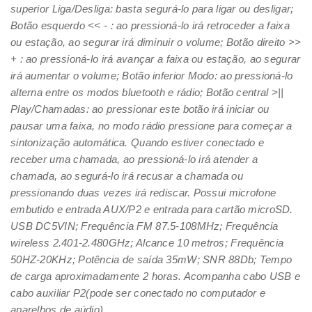
superior Liga/Desliga: basta segurá-lo para ligar ou desligar;
Botão esquerdo << - : ao pressioná-lo irá retroceder a faixa
ou estação, ao segurar irá diminuir o volume; Botão direito >>
+ : ao pressioná-lo irá avançar a faixa ou estação, ao segurar
irá aumentar o volume; Botão inferior Modo: ao pressioná-lo
alterna entre os modos bluetooth e rádio; Botão central >||
Play/Chamadas: ao pressionar este botão irá iniciar ou
pausar uma faixa, no modo rádio pressione para começar a
sintonização automática. Quando estiver conectado e
receber uma chamada, ao pressioná-lo irá atender a
chamada, ao segurá-lo irá recusar a chamada ou
pressionando duas vezes irá rediscar. Possui microfone
embutido e entrada AUX/P2 e entrada para cartão microSD.
USB DC5VIN; Frequência FM 87.5-108MHz; Frequência
wireless 2.401-2.480GHz; Alcance 10 metros; Frequência
50HZ-20KHz; Potência de saída 35mW; SNR 88Db; Tempo
de carga aproximadamente 2 horas. Acompanha cabo USB e
cabo auxiliar P2(pode ser conectado no computador e
aparelhos de aúdio).