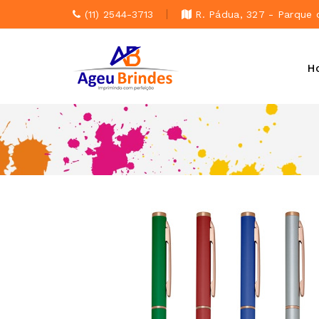
(11) 2544-3713
R. Pádua, 327 - Parque 
H