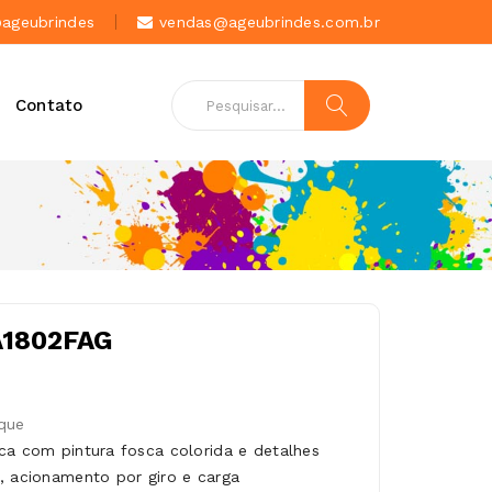
geubrindes
vendas@ageubrindes.com.br
Contato
A1802FAG
que
ca com pintura fosca colorida e detalhes
, acionamento por giro e carga