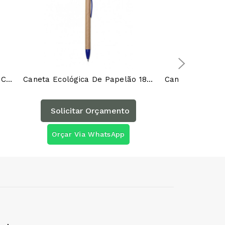
Caneta Fibra De Bambu Touch Com Suporte 00708TAG
Caneta Ecológica De Papelão 18542AG
Caneta Ecológi
Solicitar Orçamento
Solicita
Orçar Via WhatsApp
Orçar Vi