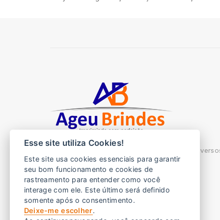
Esse site utiliza Cookies!
Ageu brindes, imprimimos com perfeição diverso
Este site usa cookies essenciais para garantir
brindes para sua empresa.
seu bom funcionamento e cookies de
rastreamento para entender como você
Endereço:
Rua Pádua 327 - Barueri SP
interage com ele. Este último será definido
E-mail:
vendas@ageubrindes.com.br
somente após o consentimento.
Deixe-me escolher
.
Telefone:
(11) 2544-3713