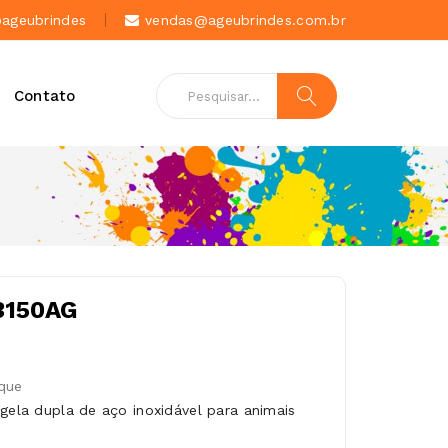
geubrindes
vendas@ageubrindes.com.br
Contato
03150AG
que
igela dupla de aço inoxidável para animais