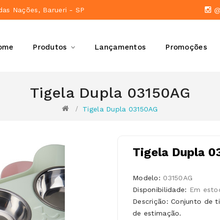
das Nações, Barueri - SP
@a
ome
Produtos
Lançamentos
Promoções
Tigela Dupla 03150AG
Tigela Dupla 03150AG
Tigela Dupla 
Modelo:
03150AG
Disponibilidade:
Em esto
Descrição: Conjunto de t
de estimação.