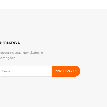
e Inscreva
eceba nossas novidades e
romoções!
INSCREVA-SE