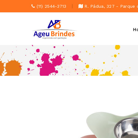
(11) 2544-3713
R. Pádua, 327 - Parque 
H