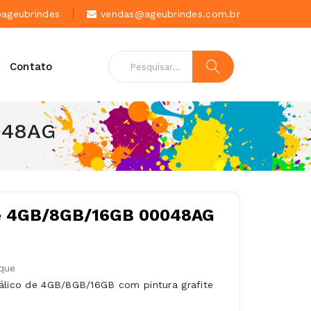
geubrindes
vendas@ageubrindes.com.br
Contato
048AG
le 4GB/8GB/16GB 00048AG
que
tálico de 4GB/8GB/16GB com pintura grafite