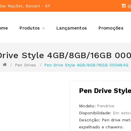
das Nações, Barueri - SP
@a
ome
Produtos
Lançamentos
Promoções
Drive Style 4GB/8GB/16GB 00
Pen Drives
Pen Drive Style 4GB/8GB/16GB 00048AG
Pen Drive Sty
Modelo:
Pendrive
Disponibilidade:
Em esto
Descrição: Pen drive me
espelhado e chaveiro.