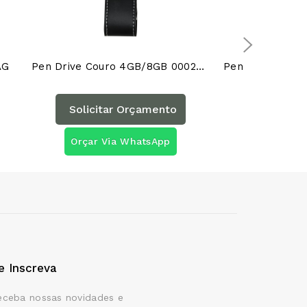
AG
Pen Drive Couro 4GB/8GB 00025AG
Solicitar Orçamento
Solicita
Orçar Via WhatsApp
Orçar Vi
e Inscreva
eceba nossas novidades e