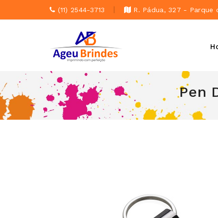
(11) 2544-3713
R. Pádua, 327 - Parque 
H
Pen 