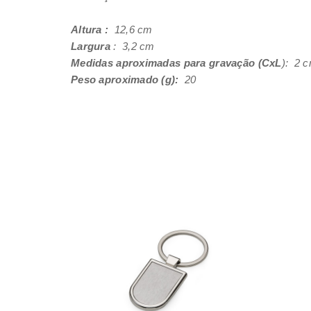
Altura :
12,6 cm
Largura
: 3,2 cm
Medidas aproximadas para gravação (CxL
): 2 c
Peso aproximado (g):
20