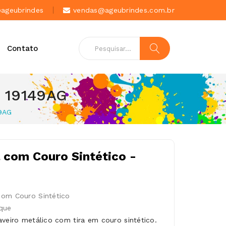
geubrindes
vendas@ageubrindes.com.br
Contato
- 19149AG
49AG
 com Couro Sintético -
com Couro Sintético
que
aveiro metálico com tira em couro sintético.