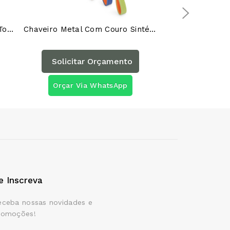
Chaveiro Plástico Limpador E Touch 12739AG
Chaveiro Metal Com Couro Sintético - 19149AG
Solicitar Orçamento
Orçar Via WhatsApp
e Inscreva
eceba nossas novidades e
romoções!