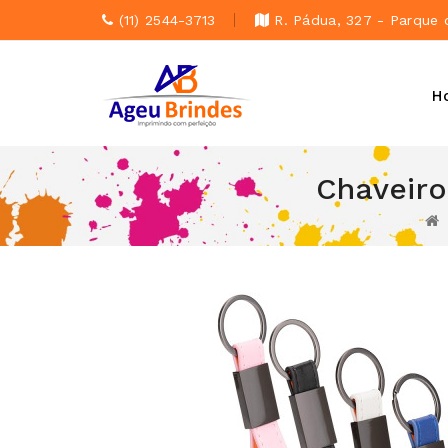
(11) 2544-3713
R. Pádua, 327 - Parque 
H
Chaveiro