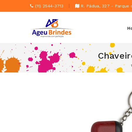
(11) 2544-3713
R. Pádua, 327 - Parque 
H
Chaveir