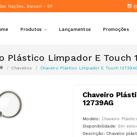
das Nações, Barueri - SP
@a
ome
Produtos
Lançamentos
Promoções
o Plástico Limpador E Touch
Chaveiros
Chaveiro Plástico Limpador E Touch 12739A
Chaveiro Plást
12739AG
Modelo:
Chaveiro Plásti
Disponibilidade:
Em esto
Descrição: Chaveiro plás