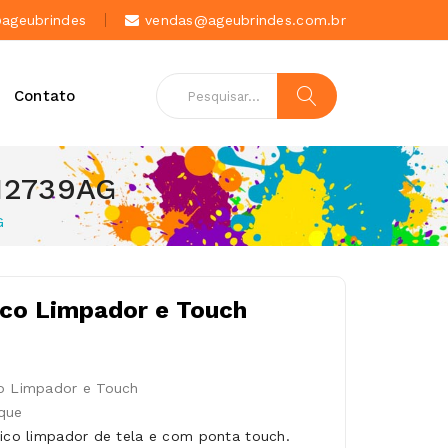
geubrindes
vendas@ageubrindes.com.br
Contato
 12739AG
G
ico Limpador e Touch
co Limpador e Touch
que
tico limpador de tela e com ponta touch.