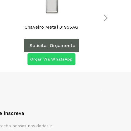
Chaveiro Metal 01955AG
Chaveiro M
Solicitar Orçamento
Solicita
Orçar Via WhatsApp
Orçar Vi
e Inscreva
eceba nossas novidades e