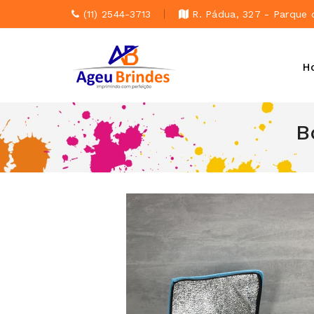
(11) 2544-3713
R. Pádua, 327 - Parque 
H
B