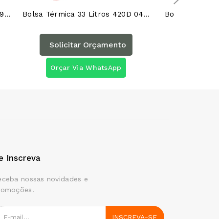
Bolsa Térmica 7,6 Litros AT02091AG
Bolsa Térmica 33 Litros 420D 04044AG
Bolsa Térmica
Solicitar Orçamento
Solicita
Orçar Via WhatsApp
Orçar Vi
e Inscreva
eceba nossas novidades e
romoções!
INSCREVA-SE