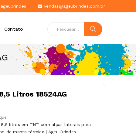
geubrindes
vendas@ageubrindes.com.br
Contato
AG
8,5 Litros 18524AG
que
 8,5 litros em TNT com alças laterais para
no de manta térmica | Ageu Brindes