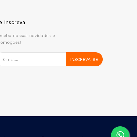
e Inscreva
eceba nossas novidades e
romoções!
INSCREVA-SE