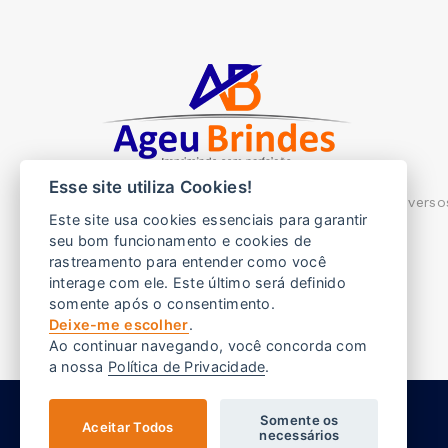
Esse site utiliza Cookies!
Ageu brindes, imprimimos com perfeição diverso
Este site usa cookies essenciais para garantir
brindes para sua empresa.
seu bom funcionamento e cookies de
rastreamento para entender como você
Endereço:
Rua Pádua 327 - Barueri SP
interage com ele. Este último será definido
E-mail:
vendas@ageubrindes.com.br
somente após o consentimento.
Deixe-me escolher
.
Telefone:
(11) 2544-3713
Ao continuar navegando, você concorda com
a nossa
Política de Privacidade
.
Somente os
Aceitar Todos
necessários