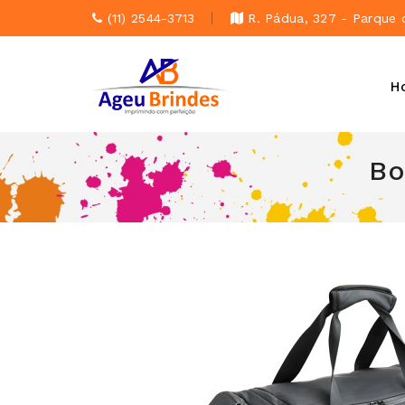
(11) 2544-3713
R. Pádua, 327 - Parque 
H
Bo