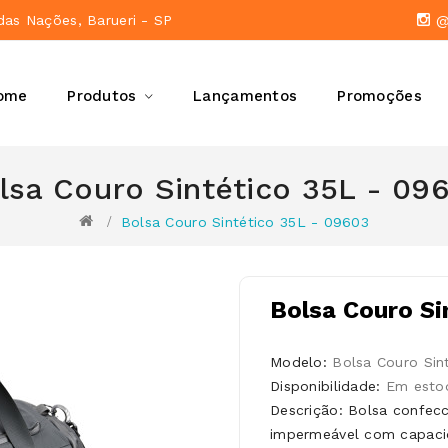
das Nações, Barueri - SP
@a
ome
Produtos
Lançamentos
Promoções
lsa Couro Sintético 35L - 09
Bolsa Couro Sintético 35L - 09603
Bolsa Couro Si
Modelo:
Bolsa Couro Sin
Disponibilidade:
Em esto
Descrição: Bolsa confecc
impermeável com capacid