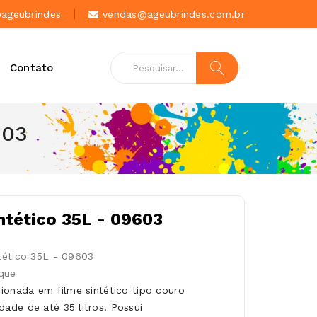
geubrindes
vendas@ageubrindes.com.br
Contato
603
ntético 35L - 09603
tético 35L - 09603
que
ionada em filme sintético tipo couro
ade de até 35 litros. Possui