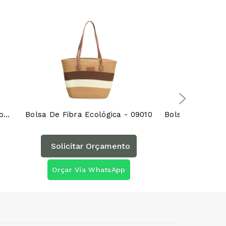
Mochila Couro Sintético 30 Litros 01118AG
Bolsa De Fibra Ecológica - 09010
Solicitar Orçamento
Solicita
Orçar Via WhatsApp
Orçar Vi