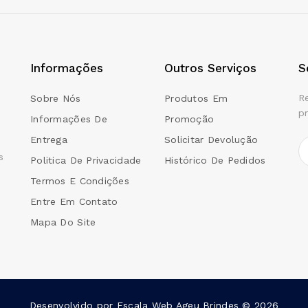
Informações
Outros Serviços
S
R
Sobre Nós
Produtos Em
p
Informações De
Promoção
Entrega
Solicitar Devolução
s
Politica De Privacidade
Histórico De Pedidos
Termos E Condições
Entre Em Contato
Mapa Do Site
Desenvolvido por
Escala Web
Ageu Brindes © 2026