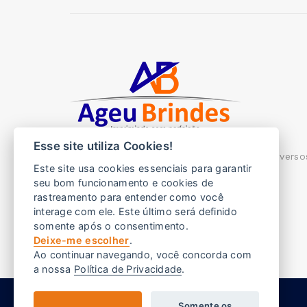
Esse site utiliza Cookies!
Ageu brindes, imprimimos com perfeição diverso
Este site usa cookies essenciais para garantir
brindes para sua empresa.
seu bom funcionamento e cookies de
rastreamento para entender como você
Endereço:
Rua Pádua 327 - Barueri SP
interage com ele. Este último será definido
E-mail:
vendas@ageubrindes.com.br
somente após o consentimento.
Deixe-me escolher
.
Telefone:
(11) 2544-3713
Ao continuar navegando, você concorda com
a nossa
Política de Privacidade
.
Somente os