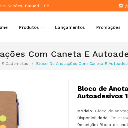
das Nações, Barueri - SP
@a
ome
Produtos
Lançamentos
Promoções
tações Com Caneta E Autoade
 E Cadernetas
Bloco De Anotações Com Caneta E Autoades
Bloco de Anot
Autoadesivos 
Modelo:
Bloco de Anota
Disponibilidade:
Em esto
Descrição: Bloco de ano