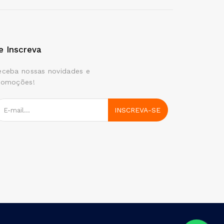
e Inscreva
eceba nossas novidades e
romoções!
INSCREVA-SE