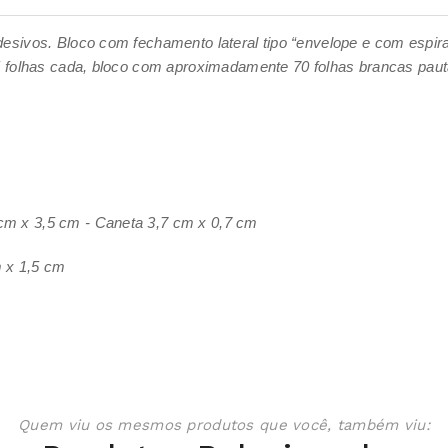
sivos. Bloco com fechamento lateral tipo “envelope e com espiral 
 folhas cada, bloco com aproximadamente 70 folhas brancas pauta
cm x 3,5 cm - Caneta 3,7 cm x 0,7 cm
 x 1,5 cm
Quem viu os mesmos produtos que você, também viu: