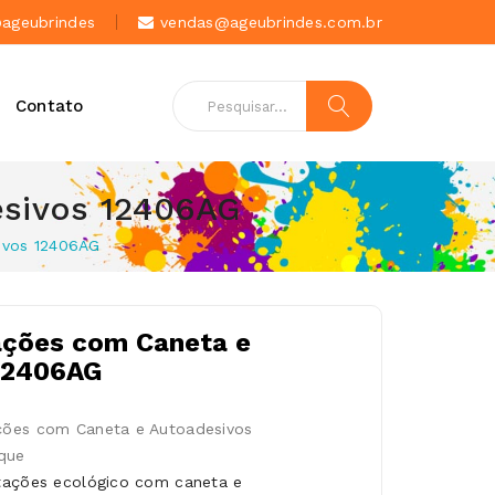
geubrindes
vendas@ageubrindes.com.br
Contato
sivos 12406AG
ivos 12406AG
ações com Caneta e
12406AG
ções com Caneta e Autoadesivos
que
tações ecológico com caneta e