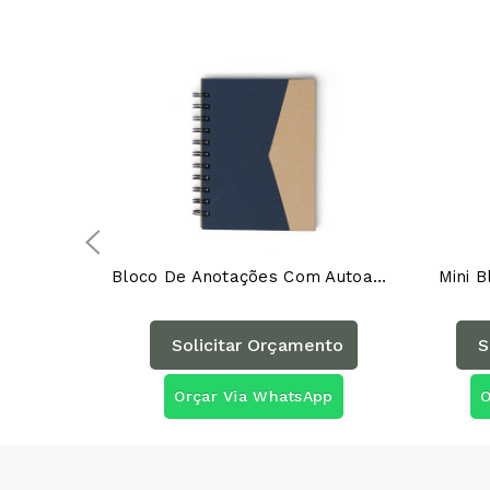
Bloco De Anotações Com Autoadesivos 18515AG
Mini 
Solicitar Orçamento
S
Orçar Via WhatsApp
O