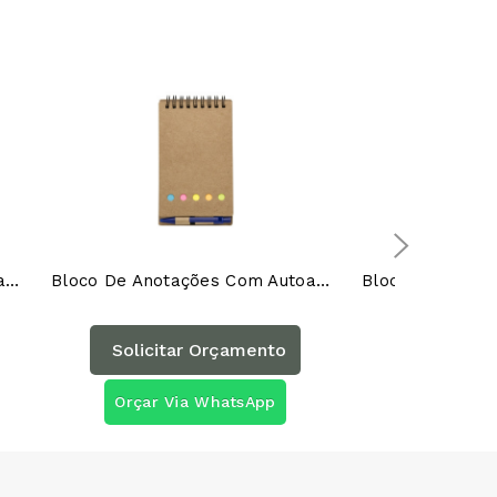
Bloco De Anotações Com Autoadesivos 11911SAG
Bloco De Anotações Com Autoadesivos E Caneta 12244AG
Solicitar Orçamento
Solicita
Orçar Via WhatsApp
Orçar Vi