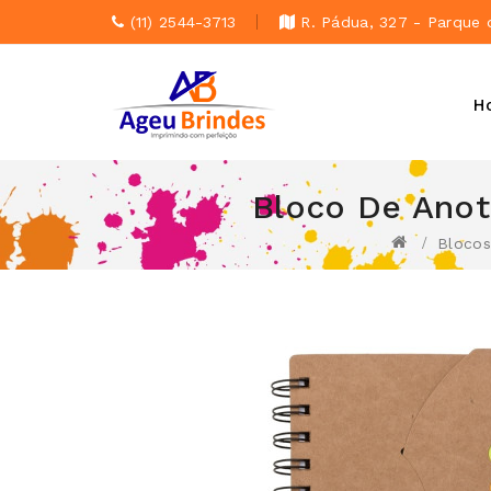
(11) 2544-3713
R. Pádua, 327 - Parque 
H
Bloco De Ano
Blocos