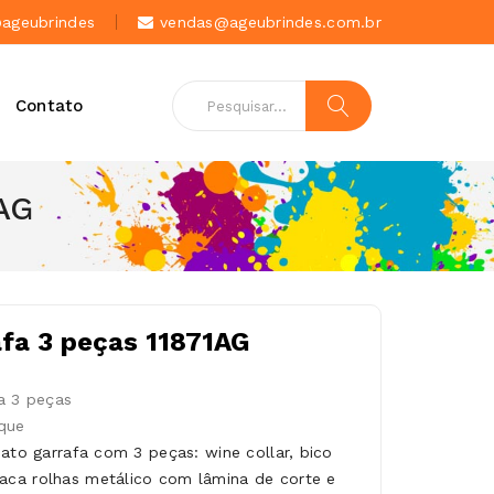
geubrindes
vendas@ageubrindes.com.br
Contato
AG
afa 3 peças 11871AG
fa 3 peças
que
mato garrafa com 3 peças: wine collar, bico
ca rolhas metálico com lâmina de corte e