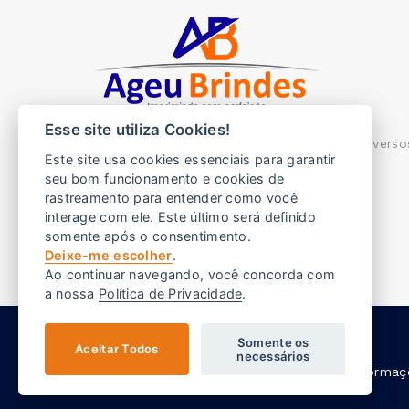
Esse site utiliza Cookies!
Ageu brindes, imprimimos com perfeição diverso
Este site usa cookies essenciais para garantir
brindes para sua empresa.
seu bom funcionamento e cookies de
rastreamento para entender como você
Endereço:
Rua Pádua 327 - Barueri SP
interage com ele. Este último será definido
E-mail:
vendas@ageubrindes.com.br
somente após o consentimento.
Deixe-me escolher
.
Telefone:
(11) 2544-3713
Ao continuar navegando, você concorda com
a nossa
Política de Privacidade
.
Somente os
Aceitar Todos
necessários
As fotos aqui veiculadas, logotipo e informa