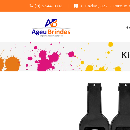
(11) 2544-3713
R. Pádua, 327 - Parque 
H
K