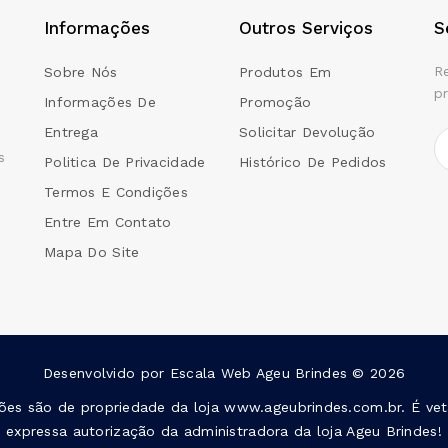
Informações
Outros Serviços
S
R
Sobre Nós
Produtos Em
p
Informações De
Promoção
Entrega
Solicitar Devolução
s
Politica De Privacidade
Histórico De Pedidos
Termos E Condições
Entre Em Contato
Mapa Do Site
Desenvolvido por
Escala Web
Ageu Brindes © 2026
ções são de propriedade da loja www.ageubrindes.com.br. É vet
expressa autorização da administradora da loja Ageu Brindes!