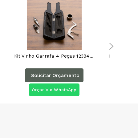
Kit Vinho Garrafa 4 Peças 12384AG
Porta Whisk
Solicitar Orçamento
Solicita
Orçar Via WhatsApp
Orçar Vi