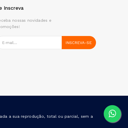
e Inscreva
eceba nossas novidades e
romoções!
INSCREVA-SE
ada a sua reprodução, total ou parcial, sem a